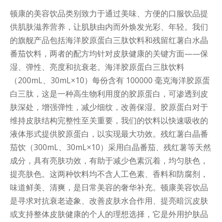
顿康的美容饮品类别致力于通过美味、方便的口服饮品提
供肌肤滋养营养，让肌肤由内而外焕发光彩、年轻。我们
的旗舰产品包括海洋胶原蛋白三肽饮料和残留红薯白水晶
番茄饮料，两者的配方均针对皮肤健康的关键方面——保
湿、弹性、亮度和抗衰老。海洋胶原蛋白三肽饮料
（200mL、30mL×10）每份含有 100000 毫克海洋胶原蛋
白三肽，这是一种高生物利用度的胶原蛋白，可渗透到皮
肤深处，增强弹性，减少细纹，改善保湿。胶原蛋白对于
维持皮肤结构完整性至关重要，我们的饮料以快速吸收的
液体形式提供胶原蛋白，以实现最大功效。残红薯白晶番
茄饮（300mL、30mL×10）采用白晶番茄、残红薯等天然
成分，具有亮肤功效，有助于减少色素沉着，均匀肤色，
提亮肤色。这两种饮料均不含人工色素、香料和防腐剂，
味道鲜美、清爽，是日常美容的奢华补充。顿康美容饮品
是寻求对抗衰老迹象、改善皮肤水合作用、提亮暗沉皮肤
或支持整体皮肤健康的个人的理想选择，它是外用护肤品