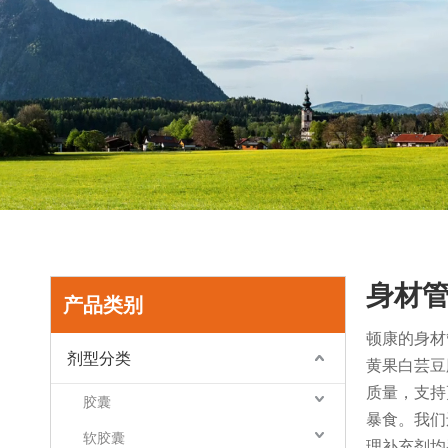
身材
产品类别
顿康的身材
剂型分类
黄果白芸豆胶
质量，支持
胶囊
暴食。我们
软胶囊
理补充剂均