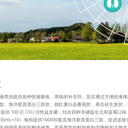
液
液类别提供各种快速吸收、美味的补充剂，旨在通过方便的液体
饮、海洋胶原蛋白三肽饮、残红薯白晶番茄饮、再生硅生发饮、燕
10）提供 100 亿 CFU 活性益生菌，结合四种关键益生元和
L、30mL×10）每份提供100000毫克海洋胶原蛋白三肽，促
支持呼吸系统和整体健康，而燕窝肽饮料则有助于睡眠和大脑支