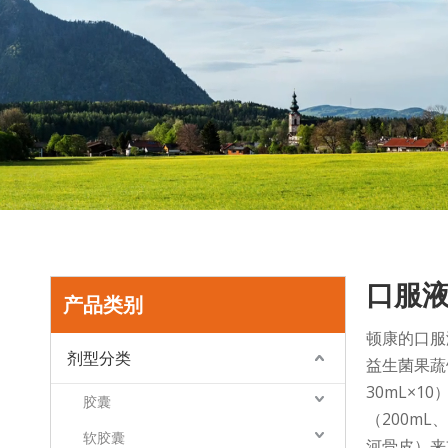
口服
产品类别
顿康的口服
剂型分类
益生菌果蔬
30mL×
胶囊
（200m
软胶囊
河骨皮）来