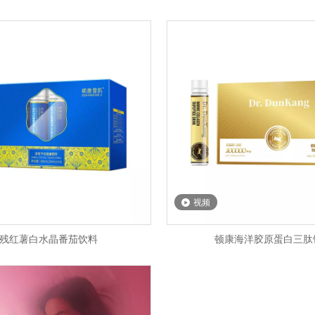
视频
残红薯白水晶番茄饮料
顿康海洋胶原蛋白三肽