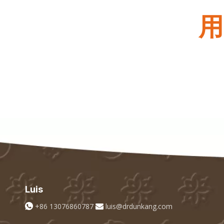
用
Luis
+86 13076860787
luis@drdunkang.com

