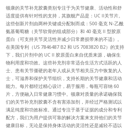
顿康的关节补充胶囊类别专注于为关节健康、活动性和舒
适度提供有针对性的支持，其旗舰产品是：UC II关节片。
这些创新片剂由两种关键成分配制而成：500 毫克 N-乙酰
氨基葡萄糖（关节软骨的组成部分）和 40 毫克 II 型胶原
蛋白（可支持关节灵活性并减少日常磨损带来的不适）。
在美国专利（US 7846487 B2 和 US 7083820 B2）的支持
下，我们片剂中的 UC II 胶原蛋白来自优质来源，确保生
物利用度和功效。这些补充剂非常适合生活方式活跃的人
士、患有关节僵硬的老年人或从关节相关压力中恢复的人
士，可滋养和保护关节组织，支持长期的关节健康和活动
能力。每片都经过精心设计，易于服用，每瓶可容纳 60
片，方便融入日常健康习惯中。顿康对质量的承诺确保我
们的关节补充剂胶囊不含有害添加剂，并经过严格测试以
满足纯度和功效标准。通过专注于基于证据的成分和专利
配方，我们为用户提供可靠的解决方案来支持他们的关节
健康目标，无论是保持身体活动的灵活性还是减轻不适以